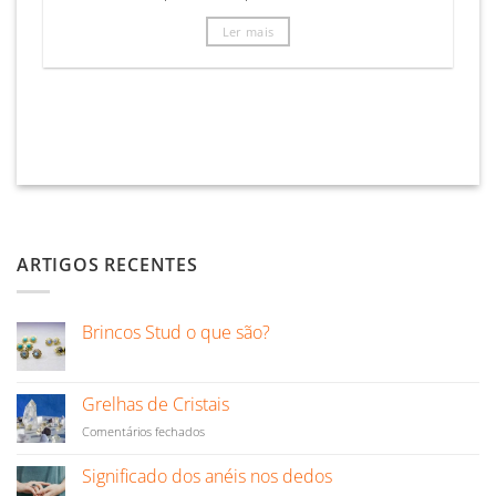
Ler mais
ARTIGOS RECENTES
Brincos Stud o que são?
Sem
comentários
em
Brincos
Grelhas de Cristais
Stud
o
em
Comentários fechados
que
Grelhas
são?
de
Significado dos anéis nos dedos
Cristais