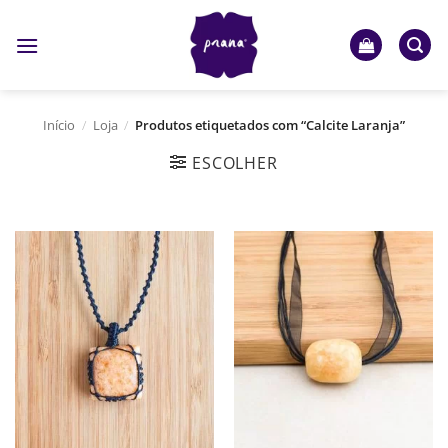
Skip
to
content
Início
/
Loja
/
Produtos etiquetados com “Calcite Laranja”
ESCOLHER