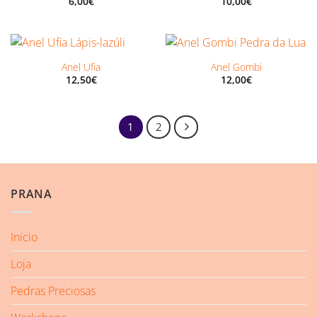
6,00
€
10,00
€
Anel Ufia
Anel Gombi
12,50
€
12,00
€
1
2
PRANA
Inicio
Loja
Pedras Preciosas