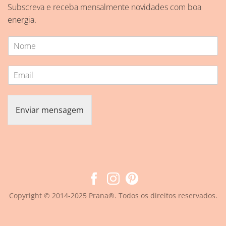
Subscreva e receba mensalmente novidades com boa
energia.
N
o
m
E
e
m
*
a
i
Enviar mensagem
l
*
Copyright © 2014-2025 Prana®. Todos os direitos reservados.