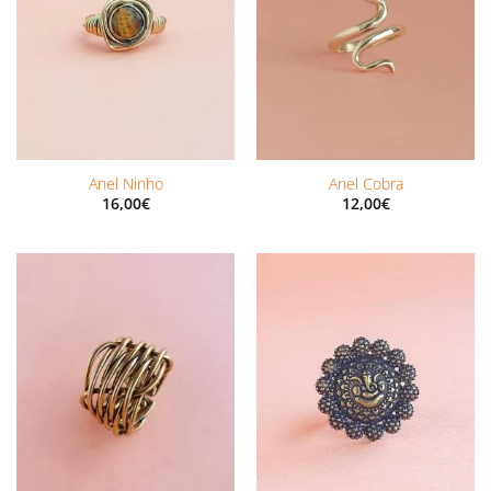
Anel Ninho
Anel Cobra
16,00
€
12,00
€